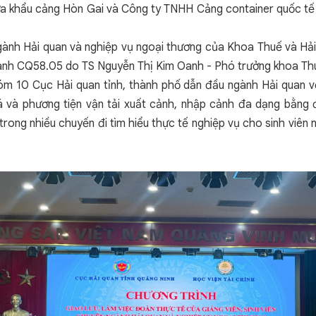
ửa khẩu cảng Hòn Gai và Công ty TNHH Cảng container quốc tế
ngành Hải quan và nghiệp vụ ngoại thương của Khoa Thuế và H
gành CQ58.05 do TS Nguyễn Thị Kim Oanh - Phó trưởng khoa Th
m 10 Cục Hải quan tỉnh, thành phố dẫn đầu ngành Hải quan về
oá và phương tiện vận tải xuất cảnh, nhập cảnh đa dạng bằng
n trong nhiều chuyến đi tìm hiểu thực tế nghiệp vụ cho sinh viê