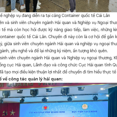
về nghệp vụ đang diễn ra tại cảng Container quốc tế Cái Lân
iên và sinh viên chuyên ngành Hải quan và Nghiệp vụ Ngoại th
 tế mà còn học hỏi được kỹ năng giao tiếp, làm việc, những 
tainer quốc tế Cái Lân. Chuyến đi này còn là cơ hội để gắn k
ý, giữa sinh viên chuyên ngành Hải quan và nghiệp vụ ngoại t
gành, yêu nghề và để lại những kỷ niệm, ấn tượng khó quên.
sinh viên chuyên ngành Hải quan và Nghiệp vụ ngoại thương, K
Tổng cục Hải quan, Lãnh đạo và công chức Cục Hải quan tỉnh Q
tạo mọi điều kiện thuận lợi nhất để chuyến đi tìm hiểu thực tế
ế về công tác quản lý hải quan: