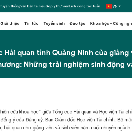
VN
ruyền thống
Văn bản tài liệu
Góp ý
Thư viện
Lịch công tác tuần
Giới thiệu
Tin tức
Tuyển sinh
Đào tạo
Khoa học - Công ng
ục Hải quan tỉnh Quảng Ninh của giảng 
hương: Những trải nghiệm sinh động v
ghiên cứu khoa học” giữa Tổng cục Hải quan và Học viện Tài c
 đồng ý của Đảng uỷ, Ban Giám đốc Học viện Tài chính, Bộ mô
vụ hải quan cho giảng viên và sinh viên năm cuối chuyên ngành