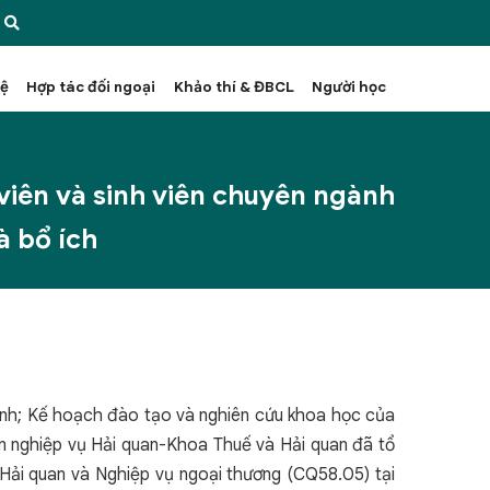
hệ
Hợp tác đối ngoại
Khảo thí & ĐBCL
Người học
viên và sinh viên chuyên ngành
à bổ ích
hính; Kế hoạch đào tạo và nghiên cứu khoa học của
n nghiệp vụ Hải quan-Khoa Thuế và Hải quan đã tổ
 Hải quan và Nghiệp vụ ngoại thương (CQ58.05) tại